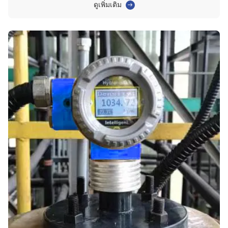
ของไฮโดรเจนเปอร์ออกไซด์ 27คอนเซ็นทรัลของกรดคลอโรเอเซติก 28. การ
ดูเพิ่มเติม
ป้อนของสารละลายซาเดียมคาร์บอเนต 29คอนเซน...