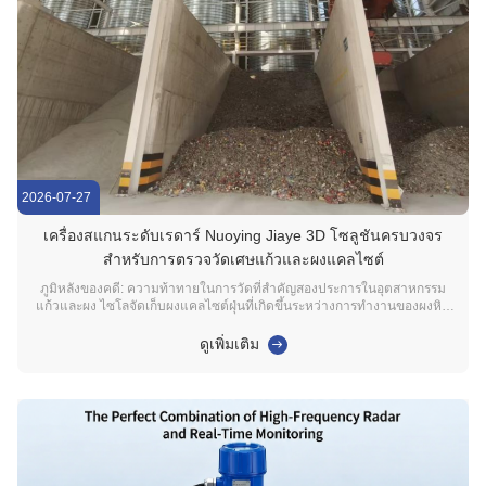
2026-07-27
เครื่องสแกนระดับเรดาร์ Nuoying Jiaye 3D โซลูชันครบวงจร
สำหรับการตรวจวัดเศษแก้วและผงแคลไซต์
ภูมิหลังของคดี: ความท้าทายในการวัดที่สำคัญสองประการในอุตสาหกรรม
แก้วและผง ไซโลจัดเก็บผงแคลไซต์ฝุ่นที่เกิดขึ้นระหว่างการทำงานของผงหิน
Fangjie มีปริมาณมาก และเรดาร์แบบออปติคัลและแบบจุดเดียวมีความอ่อน
ไหวต่อการรบกวนจากฝุ่น ทำให้เกิดการอ่านค่าที่ผันผวนและบิดเบี้ยว วัสดุที่
ดูเพิ่มเติม
ติดผนังในคลังสินค้าจะทำให้ข้อผิดพ...