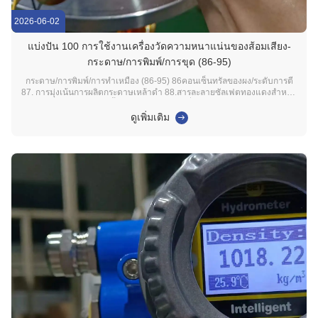
2026-06-02
แบ่งปัน 100 การใช้งานเครื่องวัดความหนาแน่นของส้อมเสียง-
กระดาษ/การพิมพ์/การขุด (86-95)
กระดาษ/การพิมพ์/การทําเหมือง (86-95) 86คอนเซ็นทรัลของผง/ระดับการตี
87. การมุ่งเน้นการผลิตกระดาษเหล้าดํา 88.สารละลายซัลเฟตทองแดงสําหรับ
การผลิตแผ่นเจาะ 89. เนื้อหาของสารสกัดแร่ที่แข็งแรง (แร่เหล็ก/ทองแดง)
90คอนเซ็นทรัฐของหินหิน 91. การมุ่งเน้นของน้ําเกลือในการผลิตเกลือ
ดูเพิ่มเติม
92ความหนาแน่นของปลาสลัวฟอสเฟต 93...