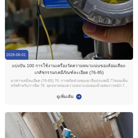
2026-06-01
แบ่งปัน 100 การใช้งานเครื่องวัดความหนาแน่นของส้อมเสียง-
เภสัชกรรม/เคมีภัณฑ์ละเอียด (76-85)
ยา/สารเคมีละเอียด (76-85) 76. การสกัดส่วนของยาจีนประเพณี 77คอนเซ็น
ทรัลสําหรับการฉีด 78. จุดปลายของความหนาแน่นของน้ําผสมการหมัก 79.
การปมของ CIP การทําความสะอาดสารละลายอัลคาลีน 80คอนเซ็นทรัลกรด
ทําความสะอาด CIP 81. อัตราส่วนของสารละลายพัฟเฟอร์ 82คอนเซ็นทรัลใน
ดูเพิ่มเติม
หอคอยการฟื้นฟูแอลกอฮอล์ 83. คอนเซ็นทรัลกลิส...