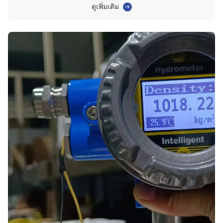
เข้มข้นของสารละลายยูเรียดีไนตริไฟอิง 70. ความเข้มข้นของกากตะกอนน้ำ
ดูเพิ่มเติม
เสีย 71. ความเข้มข้นของน้ำเค็ม MVR 72. กา...