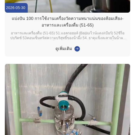
2026-05-30
แบ่งปัน 100 การใช้งานเครื่องวัดความหนาแน่นของส้อมเสียง-
อาหารและเครื่องดื่ม (51-65)
อาหารและเครื่องดื่ม (51-65) 51.แอลกอฮอล์ (Baijiu/ไวน์แดง/เบียร์) 52ซีร็อ
ปบริคซ์ 53คอนเซ็นทรัล/ความบริสุทธิ์ของน้ําผึ้ง 54. ธาตุแข็งละลายในน้ําผล
ไม้ 55. มูลค่าของเจม 56เนื้อหอมในนม 57คอนเซ็นทรัลของนมหมึ้ม 58.
ปริญญาการทําซอสสอยา 59. คอนเซนเทรนท์ของกรดแอซีต (สับ) 60คอน
ดูเพิ่มเติม
เซ็นทรัลของสารสกัดเบียร์มัลท 61. ...