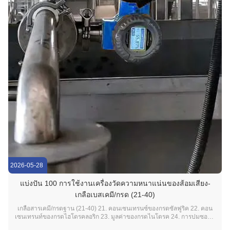
2026-05-28
แบ่งปัน 100 การใช้งานเครื่องวัดความหนาแน่นของส้อมเสียง-
เกลือเบสเคมี/กรด (21-40)
เกลือสารเคมี/กรดฐาน (21-40) 21. คอนเซนเทรนซ์ของกรดซัลฟูริค 22. คอน
เซนเทรนท์ของกรดไฮโดรคลอริก 23. มูลค่าของกรดไนโตรค 24. การปมซอด้า
คาวสติก/ซาเดียมไฮโดรออกไซด์ 25คอนเซ็นทรัลของอะโมเนีย 26. มัดสัดส่วน