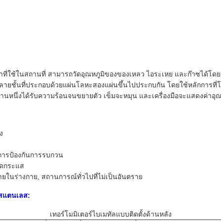
ต่ำที่ใช้ในสถานที่ สามารถวัดอุณหภูมิของของเหลว ไอระเหย และก๊าซได้โ
ชั้นที่ประกอบด้วยแผ่นโลหะสองแผ่นขึ้นไปประกบกัน โดยใช้หลักการที่โลหะ
านหนึ่งได้รับความร้อนจนขยายตัว เข็มจะหมุน และเครื่องมือจะแสดงค่าอุณห
ง
การป้องกันการรบกวน
กัดกระแส
นร่างกาย, สถานการณ์ทั่วไปที่ไม่เป็นอันตราย
ลสแตนเลส:
เทอร์โมมิเตอร์ไบเมทัลแบบติดตั้งด้านหลัง