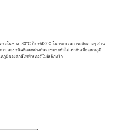
ดยตรงในช่วง -80°C ถึง +500°C ในกระบวนการผลิตต่างๆ ส่วน
สองชนิดที่แตกต่างกันจะขยายตัวไม่เท่ากันเมื่ออุณหภูมิ
ภูมิของศักย์ไฟฟ้าเทอร์โมอิเล็กทริก