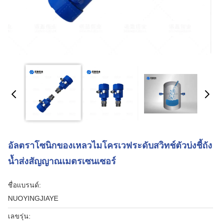
อัลตราโซนิกของเหลวไมโครเวฟระดับสวิทช์ตัวบ่งชี้ถัง
น้ำส่งสัญญาณเมตรเซนเซอร์
ชื่อแบรนด์:
NUOYINGJIAYE
เลขรุ่น: