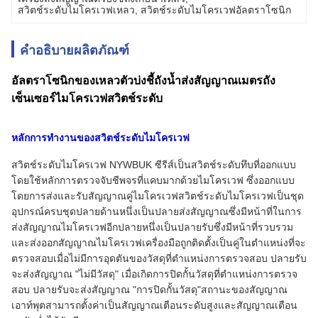
สวิตช์ระดับไมโครเวฟเหลว
, 
สวิตช์ระดับไมโครเวฟอัลตราโซนิก
คำอธิบายผลิตภัณฑ์
อัลตราโซนิกของเหลวตัวบ่งชี้ถังน้ำส่งสัญญาณเมตรถัง
เซ็นเซอร์ไมโครเวฟสวิตช์ระดับ
หลักการทำงานของสวิตช์ระดับไมโครเวฟ
สวิตช์ระดับไมโครเวฟ NYWBUK ซีรีส์เป็นสวิตช์ระดับทึบที่ออกแบบ
โดยใช้หลักการตรวจจับชีพจรที่แคบมากด้วยไมโครเวฟ ซึ่งออกแบบ
โดยการส่งและรับสัญญาณคู่ไมโครเวฟสวิตช์ระดับไมโครเวฟเป็นชุด
อุปกรณ์ครบชุดปลายด้านหนึ่งเป็นปลายส่งสัญญาณซึ่งมีหน้าที่ในการ
ส่งสัญญาณไมโครเวฟอีกปลายหนึ่งเป็นปลายรับซึ่งมีหน้าที่รวบรวม
และส่งออกสัญญาณไมโครเวฟเครื่องมือถูกติดตั้งเป็นคู่ในตำแหน่งที่จะ
ตรวจสอบเมื่อไม่มีการอุดตันของวัสดุที่ตำแหน่งการตรวจสอบ ปลายรับ
จะส่งสัญญาณ "ไม่มีวัสดุ" เมื่อเกิดการปิดกั้นวัสดุที่ตำแหน่งการตรวจ
สอบ ปลายรับจะส่งสัญญาณ "การปิดกั้นวัสดุ"สถานะของสัญญาณ
เอาท์พุตสามารถตั้งค่าเป็นสัญญาณเตือนระดับสูงและสัญญาณเตือน