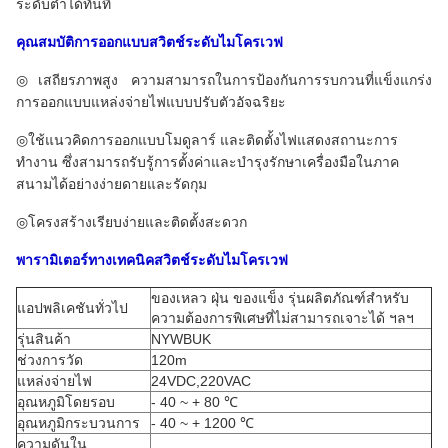
ระดับต่ำได้ทันที
คุณสมบัติการออกแบบสวิตช์ระดับไมโครเวฟ
◎เสถียรภาพสูง ความสามารถในการป้องกันการรบกวนที่แข็งแกร่ง
การออกแบบแหล่งจ่ายไฟแบบปรับตัวอัจฉริยะ
◎ใช้แนวคิดการออกแบบโมดูลาร์ และติดตั้งไฟแสดงสถานะการ
ทำงาน ซึ่งสามารถรับรู้การตั้งค่าและบำรุงรักษาเครื่องมือในภาค
สนามได้อย่างง่ายดายและรัดกุม
◎โครงสร้างเรียบง่ายและติดตั้งสะดวก
พารามิเตอร์ทางเทคนิคสวิตช์ระดับไมโครเวฟ
ของเหลว ฝุ่น ของแข็ง รุ่นผลิตภัณฑ์สำหรับ
แอปพลิเคชันทั่วไป
ความต้องการพิเศษที่ไม่สามารถเจาะได้ ฯลฯ
รุ่นสินค้า
NYWBUK
ช่วงการวัด
120m
แหล่งจ่ายไฟ
24VDC,220VAC
อุณหภูมิโดยรอบ
- 40 ~ + 80 ℃
อุณหภูมิกระบวนการ
- 40 ~ + 1200 ℃
ความดันใน