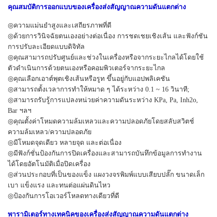
คุณสมบัติการออกแบบ
ของเครื่องส่งสัญญาณความดันแตกต่าง
◎ความแม่นยำสูงและเสถียรภาพที่ดี
◎ด้วยการวินิจฉัยตนเองอย่างต่อเนื่อง การชดเชยเชิงเส้น และฟังก์ชัน
การปรับละเอียดแบบดิจิทัล
◎คุณสามารถปรับศูนย์และช่วงในเครื่องหรือจากระยะไกลได้โดยใช้
ตัวดำเนินการด้วยตนเองหรือคอมพิวเตอร์จากระยะไกล
◎คุณเลือกเอาต์พุตเชิงเส้นหรือรูท ขึ้นอยู่กับแอปพลิเคชัน
◎สามารถตั้งเวลาการทำให้หมาด ๆ ได้ระหว่าง 0.1 ~ 16 วินาที;
◎สามารถรับรู้การแปลงหน่วยค่าความดันระหว่าง KPa, Pa, Inh2o,
Bar ฯลฯ
◎คุณตั้งค่าโหมดความล้มเหลวและความปลอดภัยโดยสลับสวิตช์
ความล้มเหลว/ความปลอดภัย
◎มีโหมดจุดเดียว หลายจุด และต่อเนื่อง
◎มีฟังก์ชั่นป้องกันการปิดเครื่องและสามารถบันทึกข้อมูลการทำงาน
ได้โดยอัตโนมัติเมื่อปิดเครื่อง
◎ส่วนประกอบที่เป็นของแข็ง แผงวงจรพิมพ์แบบเสียบปลั๊ก ขนาดเล็ก
เบา แข็งแรง และทนต่อแผ่นดินไหว
◎ป้องกันการโอเวอร์โหลดทางเดียวที่ดี
พารามิเตอร์ทางเทคนิค
ของเครื่องส่งสัญญาณความดันแตกต่าง