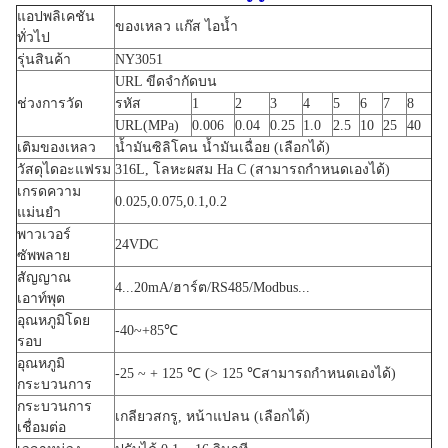
แอปพลิเคชัน
ของเหลว แก๊ส ไอน้ำ
ทั่วไป
รุ่นสินค้า
NY3051
URL ขีดจำกัดบน
ช่วงการวัด
รหัส
1
2
3
4
5
6
7
8
URL(MPa)
0.006
0.04
0.25
1.0
2.5
10
25
40
เติมของเหลว
น้ำมันซิลิโคน น้ำมันเฉื่อย (เลือกได้)
วัสดุไดอะแฟรม
316L, โลหะผสม Ha C (สามารถกำหนดเองได้)
เกรดความ
0.025,0.075,0.1,0.2
แม่นยำ
พาวเวอร์
24VDC
ซัพพลาย
สัญญาณ
4...20mA/ฮาร์ต/RS485/Modbus...
เอาท์พุต
อุณหภูมิโดย
-40~+85℃
รอบ
อุณหภูมิ
-25 ~ + 125 ℃ (> 125 ℃สามารถกำหนดเองได้)
กระบวนการ
กระบวนการ
เกลียวสกรู, หน้าแปลน (เลือกได้)
เชื่อมต่อ