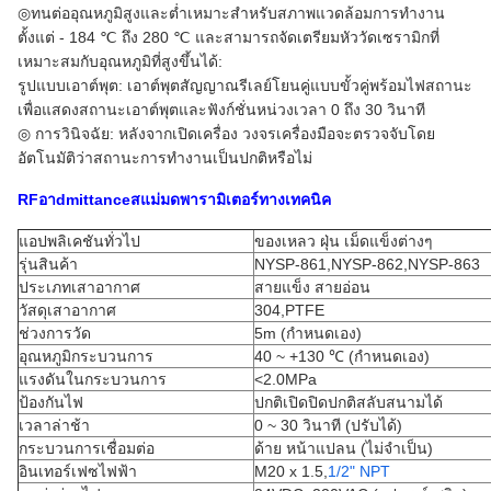
◎ทนต่ออุณหภูมิสูงและต่ำเหมาะสำหรับสภาพแวดล้อมการทำงาน
ตั้งแต่ - 184 ℃ ถึง 280 ℃ และสามารถจัดเตรียมหัววัดเซรามิกที่
เหมาะสมกับอุณหภูมิที่สูงขึ้นได้:
รูปแบบเอาต์พุต: เอาต์พุตสัญญาณรีเลย์โยนคู่แบบขั้วคู่พร้อมไฟสถานะ
เพื่อแสดงสถานะเอาต์พุตและฟังก์ชั่นหน่วงเวลา 0 ถึง 30 วินาที
◎ การวินิจฉัย: หลังจากเปิดเครื่อง วงจรเครื่องมือจะตรวจจับโดย
อัตโนมัติว่าสถานะการทำงานเป็นปกติหรือไม่
RF
อา
dmittance
ส
แม่มด
พารามิเตอร์ทางเทคนิค
แอปพลิเคชันทั่วไป
ของเหลว ฝุ่น เม็ดแข็งต่างๆ
รุ่นสินค้า
NYSP-861,NYSP-862,NYSP-863
ประเภทเสาอากาศ
สายแข็ง สายอ่อน
วัสดุเสาอากาศ
304,PTFE
ช่วงการวัด
5m (กำหนดเอง)
อุณหภูมิกระบวนการ
40 ~ +130 ℃ (กำหนดเอง)
แรงดันในกระบวนการ
<2.0MPa
ป้องกันไฟ
ปกติเปิดปิดปกติสลับสนามได้
เวลาล่าช้า
0 ~ 30 วินาที (ปรับได้)
กระบวนการเชื่อมต่อ
ด้าย หน้าแปลน (ไม่จำเป็น)
อินเทอร์เฟซไฟฟ้า
M20 x 1.5,
1/2" NPT