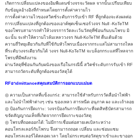
เกิดการเปลี่ยนแปลงของอิมพีแดนซ์วงจรจะวัดผล จากนั้นเปรียบเทียบ
กับข้อมูลอ้างอิงที่กำหนดโดยการตั้งค่าความไว
การตั้งค่าความไวของสวิตช์ระดับการรับเข้า RF ที่ถูกต้องจะส่งผลต่อ
การเปลี่ยนแปลงที่ถูกต้องของเอาต์พุตเซ็นเซอร์วงจร Null -KoTeTM
ของโพรบสามารถทำให้วงจรการวัดละเว้นวัสดุที่ซ้อนกันบนโพรบ มิ
ฉะนั้น จะทำให้ความไวล้มเหลววงจร Null-KoTeTM ตื่นเต้นด้วย
ความถี่วิทยุเดียวกันกับที่ใช้กับหัวโพรบเนื่องจากกระแสไม่สามารถไหล
ที่ระดับวงจรเดียวกันได้ วงจร Null-KoTeTM จะบล็อกกระแสที่ไหลจาก
โพรบที่มีพลังงาน
ผ่านวัสดุที่ซ้อนกันกับผนังของเรือในกรณีนี้ สวิตช์ระดับการรับเข้า RF
สามารถวัดระดับที่ถูกต้องของวัสดุได้
RF
อา
dmittance
ส
คุณสมบัติการออกแบบแม่มด
◎ ความเป็นสากลที่แข็งแกร่ง: สามารถใช้สำหรับการวัดสื่อนำไฟฟ้า
และไม่นำไฟฟ้าต่างๆ เช่น ของเหลว สารหนืด อนุภาค ผง และเถ้าลอย
◎ ป้องกันการยึดเกาะ: วงจรป้องกันการยึดเกาะที่จดสิทธิบัตรสามารถ
ขจัดสัญญาณเท็จที่เกิดจากการยึดเกาะของวัสดุ
◎ โพรบที่ถอดออกได้: ไม่มีการเชื่อมต่อสายเคเบิลระหว่าง
คอนโทรลเลอร์กับโพรบ จึงสามารถถอด เปลี่ยน และซ่อมแซม
คอนโทรลเลอร์ได้ตลอดเวลา โดยไม่กระทบต่อวัสดุขาเข้าและขาออก