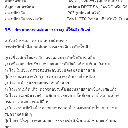
แหล่งจ่ายไฟ
24VDC, 220VAC (อุปกรณ์เสริม)
สัญญาณเอาท์พุต
เอาต์พุต DPDT 5A, 24VDC หรือ 5
เกรดป้องกัน
IP67 (อุปกรณ์เสริม)
เกรดป้องกันการระเบิด
Exia II CT6 (รายละเอียดในใบรับรอ
RF
อา
dmittance
ส
แม่มด
การประยุกต์ใช้ผลิตภัณฑ์
เครื่องจักรหล่อ: ตรวจสอบระดับทราย
การบำบัดน้ำสิ่งแวดล้อม: การตรวจจับระดับน้ำเสีย:
◎ เครื่องจักรไฮดรอลิก: ตรวจสอบระดับน้ำมันหล่อลื่น
◎ เครื่องจักรก่อสร้าง: ตรวจสอบระดับไซโลซีเมนต์และถังผสม
◎ โรงโม่แป้ง: ตรวจสอบระดับแป้งและเมล็ดข้าวสาลี
◎โรงงานอาหารสัตว์;การตรวจหาระดับกากถั่วเหลือง
◎ โรงไฟฟ้า : ตรวจสอบระดับเถ้าลอย
◎ โรงงานผลิตแก้ว: ตรวจสอบระดับของทรายควอทซ์และเศษแก้ว
◎ โรงงานเคมีตรวจจับระดับของเหลวของโพลีเอสเตอร์ สแปนเด็กซ์
กรด ด่าง และสารเคมีอื่นๆ
◎ โรงงานหม้อไอน้ำ: ตรวจสอบระดับน้ำของถังอบไอน้ำและภาชนะ
รับความดันอื่นๆ
◎ โอกาสอื่นๆ: การทดสอบก๊าซธรรมชาติ น้ำผลไม้ ซอสมะเขือเทศ
ฯลฯ