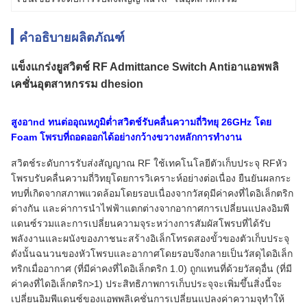
คำอธิบายผลิตภัณฑ์
แข็งแกร่ง
ยู
สวิตช์ RF Admittance Switch Anti
อา
แอพพลิ
เคชั่นอุตสาหกรรม dhesion
สูง
อา
nd ทนต่ออุณหภูมิต่ำ
สวิตช์รับคลื่นความถี่วิทยุ 26GHz โดย
Foam
โพรบที่ถอดออกได้อย่างกว้างขวาง
หลักการทำงาน
สวิตช์ระดับการรับส่งสัญญาณ RF ใช้เทคโนโลยีตัวเก็บประจุ RFหัว
โพรบรับคลื่นความถี่วิทยุโดยการวิเคราะห์อย่างต่อเนื่อง ยืนยันผลกระ
ทบที่เกิดจากสภาพแวดล้อมโดยรอบเนื่องจากวัสดุมีค่าคงที่ไดอิเล็กตริก
ต่างกัน และค่าการนำไฟฟ้าแตกต่างจากอากาศการเปลี่ยนแปลงอิมพี
แดนซ์รวมและการเปลี่ยนความจุระหว่างการสัมผัสโพรบที่ได้รับ
พลังงานและผนังของภาชนะสร้างอิเล็กโทรดสองขั้วของตัวเก็บประจุ
ดังนั้นฉนวนของหัวโพรบและอากาศโดยรอบจึงกลายเป็นวัสดุไดอิเล็ก
ทริกเมื่ออากาศ (ที่มีค่าคงที่ไดอิเล็กตริก 1.0) ถูกแทนที่ด้วยวัสดุอื่น (ที่มี
ค่าคงที่ไดอิเล็กตริก>1) ประสิทธิภาพการเก็บประจุจะเพิ่มขึ้นสิ่งนี้จะ
เปลี่ยนอิมพีแดนซ์ของแอพพลิเคชั่นการเปลี่ยนแปลงค่าความจุทำให้