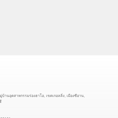
มู่บ้านอุตสาหกรรมร่องฮาโอ, เขตเกอลลิ่ง, เมืองซีอาน,
ี