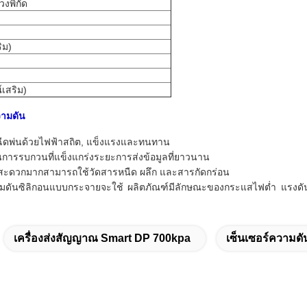
วงพิกัด
ิม)
)
์เสริม)
วามดัน
ารฉีดพ่นด้วยไฟฟ้าสถิต, แข็งแรงและทนทาน
รรบกวนที่แข็งแกร่งระยะการส่งข้อมูลที่ยาวนาน
นามสะดวกมากสามารถใช้วัดสารหนืด ผลึก และสารกัดกร่อน
มดันซิลิกอนแบบกระจายจะใช้ ผลิตภัณฑ์มีลักษณะของกระแสไฟต่ำ แรงดันต่
เครื่องส่งสัญญาณ Smart DP 700kpa
เซ็นเซอร์ความด