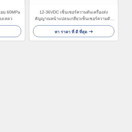
นียม 60MPa
12-36VDC เซ็นเซอร์ความดันเครื่องส่ง
องเหลว
สัญญาณหน้าแปลนเกลียวเซ็นเซอร์ความดัน
อุณหภูมิสูง
หา ราคา ที่ ดี ที่สุด