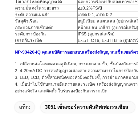
โอเวอร์โหลดที่อนุญาตได้
น้อยกว่าหรือเท่ากับสองเท่าของช่
ความมั่นคงในระยะยาว
≤±0.2%FS/ปี
ระดับความแม่นยำ
เกรด 0.1,เกรด 0.2
วัสดุตัวเรือน
อลูมิเนียม สแตนเลส (อุปกรณ์เสร
กระบวนการเชื่อมต่อ
หน้าแปลน เกลียว (อุปกรณ์เสริม
ระดับการป้องกัน
IP65 (อุปกรณ์เสริม)
เกรดกันระเบิด
Exia II CT6, Exd II BT5 (อุปกรณ
NP-93420-IQ คุณสมบัติการออกแบบเครื่องส่งสัญญาณเซ็นเซอร์ค
1. เปลือกหล่อโลหะผสมอลูมิเนียม, การแยกสามขั้ว, ชั้นป้องกันก
2. 4-20mA DC การส่งสัญญาณสองสายความสามารถในการป้องกันกา
3. LED, LCD, ตัวชี้สามชนิดของหัวมิเตอร์บ่งชี้, การอ่านภาคส
4. เมื่อนำไปใช้กับสนามอันตรายและระเบิด เครื่องส่งสัญญาณควา
อย่างแท้จริง และติดตั้ง ใบรับรองป้องกันการระเบิด
แท็ก:
3051 เซ็นเซอร์ความดันดิฟเฟอเรนเชียล