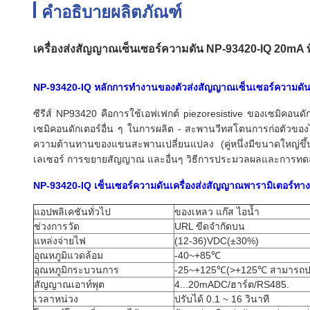
คำอธิบายผลิตภัณฑ์
เครื่องส่งสัญญาณเซ็นเซอร์ความดัน NP-93420-IQ 20mA ท
NP-93420-IQ หลักการทำงานของตัวส่งสัญญาณเซ็นเซอร์ความดั
ซีรีส์ NP93420 คือการใช้เอฟเฟกต์ piezoresistive ของเซมิคอ
เซมิคอนดักเตอร์อื่น ๆ ในการผลิต - สะพานวีทสโตนการก่อตัวของ
ความต้านทานของแขนสะพานเปลี่ยนแปลง (คู่หนึ่งมีขนาดใหญ่ขึ้
เลเซอร์ การขยายสัญญาณ และอื่นๆ วิธีการประมวลผลและการทดสอ
NP-93420-IQ เซ็นเซอร์ความดันเครื่องส่งสัญญาณพารามิเตอร์ทา
แอปพลิเคชันทั่วไป
ของเหลว แก๊ส ไอน้ำ
ช่วงการวัด
URL ขีดจำกัดบน
แหล่งจ่ายไฟ
(12-36)VDC(±30%)
อุณหภูมิแวดล้อม
-40~+85℃
อุณหภูมิกระบวนการ
-25~+125℃(>+125℃ สามารถปรั
สัญญาณเอาท์พุต
4...20mADC/ฮาร์ต/RS485.
เวลาหน่วง
ปรับได้ 0.1 ~ 16 วินาที