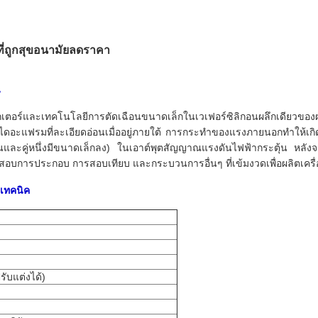
ี่ถูกสุขอนามัยลดราคา
น
นดักเตอร์และเทคโนโลยีการตัดเฉือนขนาดเล็กในเวเฟอร์ซิลิกอนผลึกเดียว
ไดอะแฟรมที่ละเอียดอ่อนเมื่ออยู่ภายใต้ การกระทำของแรงภายนอกทำให้เกิ
นและคู่หนึ่งมีขนาดเล็กลง) ในเอาต์พุตสัญญาณแรงดันไฟฟ้ากระตุ้น หลั
บการประกอบ การสอบเทียบ และกระบวนการอื่นๆ ที่เข้มงวดเพื่อผลิตเครื
งเทคนิค
บแต่งได้)