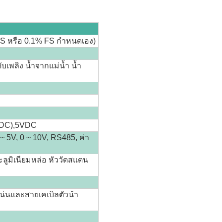
FS หรือ 0.1% FS กำหนดเอง)
ับเพลิง น้ำจากแม่น้ำ น้ำ
VDC),5VDC
 ~ 5V, 0 ~ 10V, RS485, ค่า
ูมิเนียมหล่อ หัววัดสแตน
น่นและสายเคเบิลตัวนำ