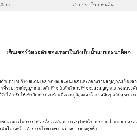
30cm
สามารถในการผลิต:
เซ็นเซอร์วัดระดับของเหลวในถังเก็บน้ำแบบอะนาล็อก
ระกอบด้วยตัวเก็บก๊าซสแตนเลส ท่อฝอยสแตนเลส และกล่องรวมสัญญาณเซ็น
มีหน้าที่รวบรวมสัญญาณแรงดันก๊าซในตัวกักเก็บก๊าซจะส่งสัญญาณแรงดันระด
วัดได้ ปรับให้เข้ากับการกัดกร่อนที่อุณหภูมิสูงและโอกาสอื่นๆ แก้ปัญหาการก
ะดับของเหลวในการปกป้องสิ่งแวดล้อม การอนุรักษ์น้ำ การจ่ายน้ำแบบแปล
ถเพิ่มโครงสร้างตัวกรองได้ตามความต้องการของลูกค้า