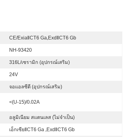
CE/ExiaⅡCT6 Ga,ExdⅡCT6 Gb
NH-93420
316L/เซรามิก (อุปกรณ์เสริม)
24V
จอแอลซีดี (อุปกรณ์เสริม)
<(U-15)/0.02A
อลูมิเนียม สแตนเลส (ไม่จำเป็น)
เอ็กเซียⅡCT6 Ga ,ExdⅡCT6 Gb