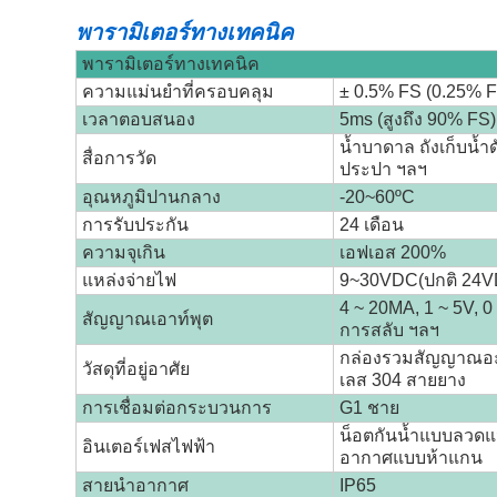
พารามิเตอร์ทางเทคนิค
พารามิเตอร์ทางเทคนิค
ความแม่นยำที่ครอบคลุม
± 0.5% FS (0.25% 
เวลาตอบสนอง
5ms (สูงถึง 90% FS)
น้ำบาดาล ถังเก็บน้ำด
สื่อการวัด
ประปา ฯลฯ
อุณหภูมิปานกลาง
-20~60ºC
การรับประกัน
24 เดือน
ความจุเกิน
เอฟเอส 200%
แหล่งจ่ายไฟ
9~30VDC(ปกติ 24
4 ~ 20MA, 1 ~ 5V, 0
สัญญาณเอาท์พุต
การสลับ ฯลฯ
กล่องรวมสัญญาณอะล
วัสดุที่อยู่อาศัย
เลส 304 สายยาง
การเชื่อมต่อกระบวนการ
G1 ชาย
น็อตกันน้ำแบบลวดแ
อินเตอร์เฟสไฟฟ้า
อากาศแบบห้าแกน
สายนำอากาศ
IP65