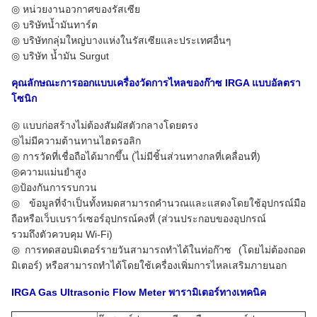
◎ หน่วยงานอวกาศของรัสเซีย
◎ บริษัทน้ำมันทาร์ต
◎ บริษัทกลุ่มใหญ่บางแห่งในรัสเซียและประเทศอื่นๆ
◎ บริษัท น้ำมัน Surgut
คุณลักษณะการออกแบบเครื่องวัดการไหลของก๊าซ IRGA แบบอัลตรา
โซนิก
◎ แบบก่อสร้างไม่ต้องสัมผัสตัวกลางโดยตรง
◎ไม่มีความต้านทานไฮดรอลิก
◎ การวัดที่เชื่อถือได้มากขึ้น (ไม่มีชิ้นส่วนทางกลที่เคลื่อนที่)
◎ความแม่นยำสูง
◎ป้องกันการรบกวน
◎ ข้อมูลที่จำเป็นทั้งหมดสามารถคำนวณและแสดงโดยใช้อุปกรณ์มือ
ถือหรือเว็บเบราว์เซอร์อุปกรณ์คงที่ (ส่วนประกอบของอุปกรณ์
รวมถึงตัวควบคุม Wi-Fi)
◎การทดสอบมิเตอร์รายวันสามารถทำได้ในท่อก๊าซ (โดยไม่ต้องถอด
มิเตอร์) หรือสามารถทำได้โดยใช้เครื่องเพิ่มการไหลเสริมภายนอก
IRGA Gas Ultrasonic Flow Meter พารามิเตอร์ทางเทคนิค