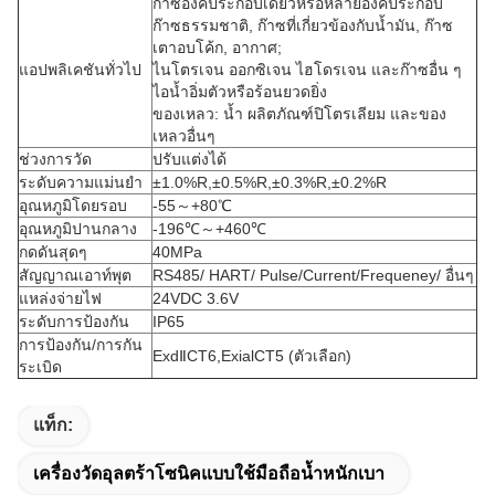
ก๊าซองค์ประกอบเดียวหรือหลายองค์ประกอบ
ก๊าซธรรมชาติ, ก๊าซที่เกี่ยวข้องกับน้ำมัน, ก๊าซ
เตาอบโค้ก, อากาศ;
แอปพลิเคชันทั่วไป
ไนโตรเจน ออกซิเจน ไฮโดรเจน และก๊าซอื่น ๆ
ไอน้ำอิ่มตัวหรือร้อนยวดยิ่ง
ของเหลว: น้ำ ผลิตภัณฑ์ปิโตรเลียม และของ
เหลวอื่นๆ
ช่วงการวัด
ปรับแต่งได้
ระดับความแม่นยำ
±1.0%R,±0.5%R,±0.3%R,±0.2%R
อุณหภูมิโดยรอบ
-55～+80℃
อุณหภูมิปานกลาง
-196℃～+460℃
กดดันสุดๆ
40MPa
สัญญาณเอาท์พุต
RS485/ HART/ Pulse/Current/Frequeney/ อื่นๆ
แหล่งจ่ายไฟ
24VDC 3.6V
ระดับการป้องกัน
IP65
การป้องกัน/การกัน
ExdⅡCT6,ExialCT5 (ตัวเลือก)
ระเบิด
แท็ก:
เครื่องวัดอุลตร้าโซนิคแบบใช้มือถือน้ำหนักเบา