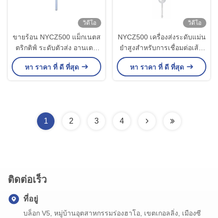
วิดีโอ
วิดีโอ
ขายร้อน NYCZ500 แม็กเนตส
NYCZ500 เครื่องส่งระดับแม่น
ตริกติฟ์ ระดับตัวส่ง อานเตน
ยําสูงสําหรับการเชื่อมต่อเส้น
น่ารูปร่างเคเบิล, ไม้ วัสดุแอน
การวัดระดับของของเหลว
หา ราคา ที่ ดี ที่สุด
หา ราคา ที่ ดี ที่สุด
เตนน่า 304、316
1
2
3
4
ติดต่อเร็ว
ที่อยู่
บล็อก V5, หมู่บ้านอุตสาหกรรมร่องฮาโอ, เขตเกอลลิ่ง, เมืองซี