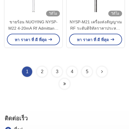
วิดีโอ
วิดีโอ
ขายร้อน NUOYING NYSP-
NYSP-M21 เครื่องส่งสัญญาณ
M22 4-20mA Rf Admittance
RF ระดับดิจิทัลราคาประหยัด
Capacitive Level Meter
สำหรับของเหลวในสภาพ
หา ราคา ที่ ดี ที่สุด
หา ราคา ที่ ดี ที่สุด
แวดล้อมแรงดันสูง
1
2
3
4
5
ติดต่อเร็ว